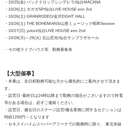
・10/25(金) バックドロップシンデレラ/仙台MACANA
・10/26(土) ガガガSP/仙台LIVE HOUSE enn 3rd
・10/26(土) GRANRODEO/金沢EIGHT HALL
・10/26(土) THE BOHEMIANS/山形ミュージック昭和Session
・10/27(日) yutori/仙台LIVE HOUSE enn 2nd
・10/28(月)～29(火) 北山宏光/仙台サンプラザホール
・その他ライブハウス等、勤務募集有
【大型催事】
・本番は、全日程勤務可能な方から優先的にご案内させて頂きま
す。
・設営日･最終日は24時以降まで勤務の場合がございますので終電
等がある場合は、必ずご連絡ください。
・設営日、撤去日のステージ設営/撤去業務に関するセクションは
時給1200円～となります
・セキスイハイムスーパーアリーナでの勤務時に限り、 東北本線