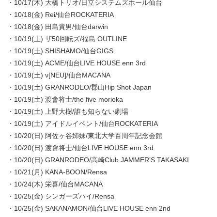
・10/17(木) 大橋トリオ/日立システムズホール仙台
・10/18(金) Rei/仙台ROCKATERIA
・10/18(金) 田島貴男/仙台darwin
・10/19(土) ザ50回転ズ/福島 OUTLINE
・10/19(土) SHISHAMO/仙台GIGS
・10/19(土) ACME/仙台LIVE HOUSE enn 3rd
・10/19(土) ν[NEU]/仙台MACANA
・10/19(土) GRANRODEO/郡山Hip Shot Japan
・10/19(土) 渡會将士/the five morioka
・10/19(土) 上野大樹/誰も知らない劇場
・10/19(土) アイドルイベント/仙台ROCKATERIA
・10/20(日) 阿佐ヶ谷姉妹/東北大学百周年記念会館
・10/20(日) 渡會将士/仙台LIVE HOUSE enn 3rd
・10/20(日) GRANRODEO/高崎Club JAMMER’S TAKASAKI
・10/21(月) KANA-BOON/Rensa
・10/24(木) 栄喜/仙台MACANA
・10/25(金) シンガーズハイ/Rensa
・10/25(金) SAKANAMON/仙台LIVE HOUSE enn 2nd